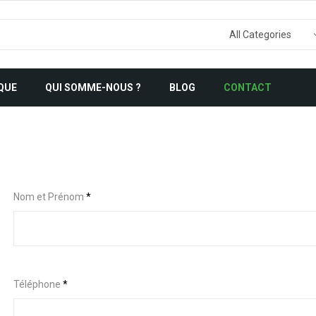
QUE
QUI SOMME-NOUS ?
BLOG
CONTACT
*
Nom et Prénom
*
o
u
P
r
é
n
o
Téléphone
*
m